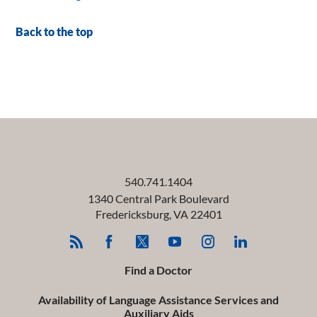
Back to the top
540.741.1404
1340 Central Park Boulevard
Fredericksburg
,
VA
22401
Find a Doctor
Availability of Language Assistance Services and
Auxiliary Aids